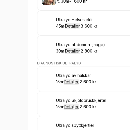
1t, 30m
·
4 600 kr
.
Varighet
.
Pris
:
:
Bestill time
Ultralyd Helsesjekk
45m
·
Detaljer
·
3 600 kr
.
Varighet
:
.
Pris
:
Bestill time
Ultralyd abdomen (mage)
30m
·
Detaljer
·
2 800 kr
.
Varighet
:
.
Pris
:
DIAGNOSTISK ULTRALYD
Bestill time
Ultralyd av halskar
15m
·
Detaljer
·
2 600 kr
.
Varighet
:
.
Pris
:
Bestill time
Ultralyd Skjoldbruskkjertel
15m
·
Detaljer
·
2 600 kr
.
Varighet
:
.
Pris
:
Bestill time
Ultralyd spyttkjertler