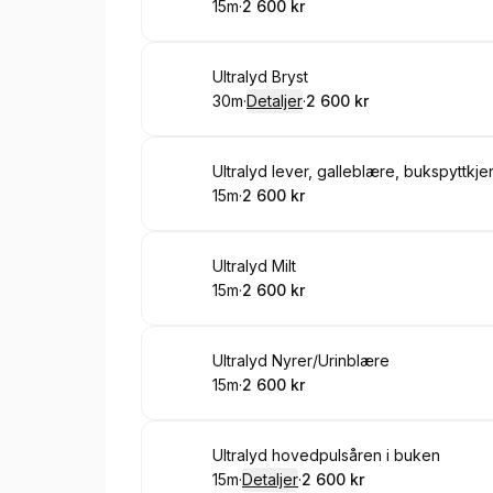
15m
·
2 600 kr
.
Varighet
.
Pris
:
:
Bestill time
Ultralyd Bryst
30m
·
Detaljer
·
2 600 kr
.
Varighet
:
.
Pris
:
Bestill time
Ultralyd lever, galleblære, bukspyttkjer
15m
·
2 600 kr
.
Varighet
.
Pris
:
:
Bestill time
Ultralyd Milt
15m
·
2 600 kr
.
Varighet
.
Pris
:
:
Bestill time
Ultralyd Nyrer/Urinblære
15m
·
2 600 kr
.
Varighet
.
Pris
:
:
Bestill time
Ultralyd hovedpulsåren i buken
15m
·
Detaljer
·
2 600 kr
.
Varighet
:
.
Pris
: