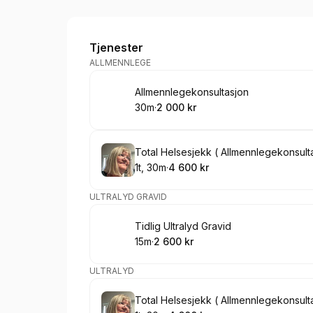
Ultralydpraksis AS
Tjenester
ALLMENNLEGE
Bestill time
Allmennlegekonsultasjon
30m
·
2 000 kr
.
Varighet
.
Pris
:
:
Bestill time
Total Helsesjekk ( Allmennlegekonsulta
1t, 30m
·
4 600 kr
.
Varighet
.
Pris
:
:
ULTRALYD GRAVID
Bestill time
Tidlig Ultralyd Gravid
15m
·
2 600 kr
.
Varighet
.
Pris
:
:
ULTRALYD
Bestill time
Total Helsesjekk ( Allmennlegekonsulta