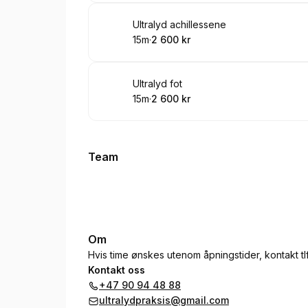
Bestill time
Ultralyd achillessene
15m
·
2 600 kr
.
Varighet
.
Pris
:
:
Bestill time
Ultralyd fot
15m
·
2 600 kr
.
Varighet
.
Pris
:
:
Team
Om
Hvis time ønskes utenom åpningstider, kontakt t
Kontakt oss
+47 90 94 48 88
ultralydpraksis@gmail.com