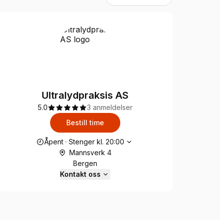
Ultralydpraksis AS
5.0
3 anmeldelser
Bestill time
Åpningstider
Åpent
·
Stenger kl.
20:00
Mannsverk 4
Bergen
Kontakt oss