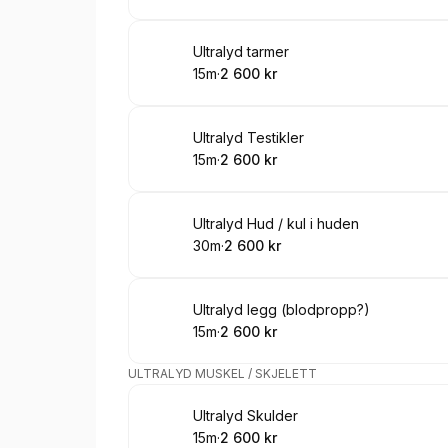
Bestill time
Ultralyd tarmer
15m
·
2 600 kr
.
Varighet
.
Pris
:
:
Bestill time
Ultralyd Testikler
15m
·
2 600 kr
.
Varighet
.
Pris
:
:
Bestill time
Ultralyd Hud / kul i huden
30m
·
2 600 kr
.
Varighet
.
Pris
:
:
Bestill time
Ultralyd legg (blodpropp?)
15m
·
2 600 kr
.
Varighet
.
Pris
:
:
ULTRALYD MUSKEL / SKJELETT
Bestill time
Ultralyd Skulder
15m
·
2 600 kr