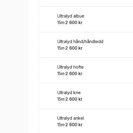
.
Varighet
.
Pris
:
:
Bestill time
Ultralyd albue
15m
·
2 600 kr
.
Varighet
.
Pris
:
:
Bestill time
Ultralyd hånd/håndledd
15m
·
2 600 kr
.
Varighet
.
Pris
:
:
Bestill time
Ultralyd hofte
15m
·
2 600 kr
.
Varighet
.
Pris
:
:
Bestill time
Ultralyd kne
15m
·
2 600 kr
.
Varighet
.
Pris
:
:
Bestill time
Ultralyd ankel
15m
·
2 600 kr
.
Varighet
.
Pris
:
: